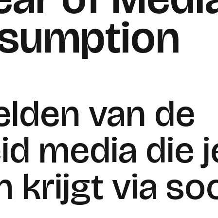
sumption
elden van de
id media die j
 krijgt via so