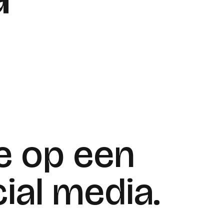
e op een
cial media.